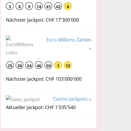
5
8
9
14
41
42
4
Nächster Jackpot: CHF 17'300'000
Euro Millions Zahlen
»
25
30
34
46
50
1
12
Nächster Jackpot: CHF 103'000'000
Casino Jackpots »
Aktueller Jackpot: CHF 1'035'540