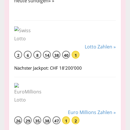
heute sündigen» »
Lotto Zahlen »
2
6
8
14
38
40
1
Nächster Jackpot: CHF 18'200'000
Euro Millions Zahlen »
26
29
35
38
47
1
2