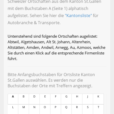
Schweizer Ortschaften aus dem Kanton St.Gallen
mit dem Buchstaben A (Seite 1) alphatisch
aufgelistet. Sehen Sie hier die
"Kantonsliste"
für
Autobranche & Transporte.
Untenstehend sind folgende Ortschaften augelistet:
Abtwil, Algetshausen, Alt St. Johann, Altenrhein,
Altstätten, Amden, Andwil, Arnegg, Au, Azmoos, welche
Sie durch einen Klick auf die entsprechende Firmenliste
führt.
Bitte Anfangsbuchstaben für Ortsliste Kanton
St.Gallen auswählen. Es werden nur die
Buchstaben der Orte mit Treffern angezeigt.
A
B
D
E
F
G
H
J
K
L
M
N
O
P
Q
R
S
T