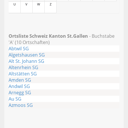
U
V
W
Z
Ortsliste Schweiz Kanton St.Gallen
- Buchstabe
'A' (10 Ortschaften)
Abtwil SG
Algetshausen SG
Alt St. Johann SG
Altenrhein SG
Altstätten SG
Amden SG
Andwil SG
Arnegg SG
Au SG
Azmoos SG