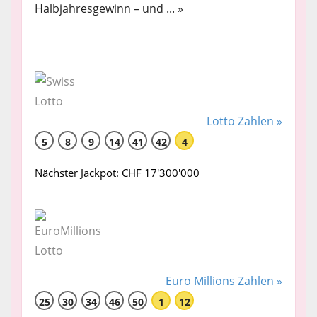
Halbjahresgewinn – und ... »
Lotto Zahlen »
5
8
9
14
41
42
4
Nächster Jackpot: CHF 17'300'000
Euro Millions Zahlen »
25
30
34
46
50
1
12