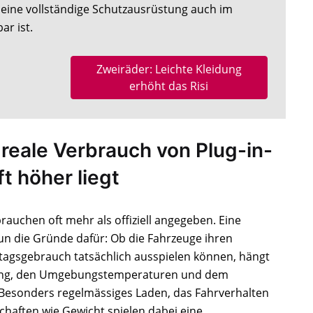
 eine vollständige Schutzausrüstung auch im
r ist.
Zweiräder: Leichte Kleidung
erhöht das Risi
reale Verbrauch von Plug-in-
t höher liegt
rauchen oft mehr als offiziell angegeben. Eine
un die Gründe dafür: Ob die Fahrzeuge ihren
ltagsgebrauch tatsächlich ausspielen können, hängt
zung, den Umgebungstemperaturen und dem
Besonders regelmässiges Laden, das Fahrverhalten
haften wie Gewicht spielen dabei eine