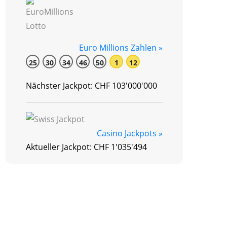
Euro Millions Zahlen »
25
30
34
46
50
1
12
Nächster Jackpot: CHF 103'000'000
Casino Jackpots »
Aktueller Jackpot: CHF 1'035'494