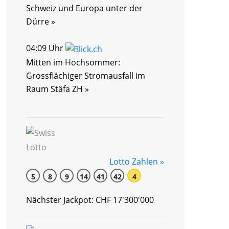
Schweiz und Europa unter der
Dürre »
04:09 Uhr
Mitten im Hochsommer:
Grossflächiger Stromausfall im
Raum Stäfa ZH »
Lotto Zahlen »
5
8
9
14
41
42
4
Nächster Jackpot: CHF 17'300'000