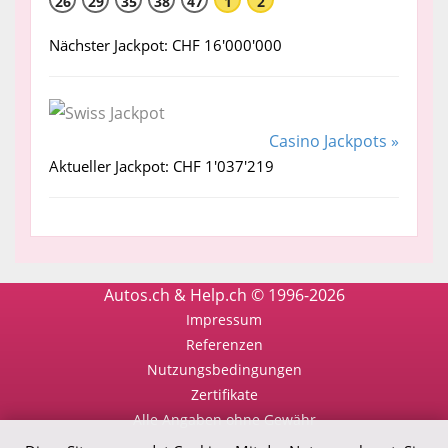
26
29
35
38
47
1
2
Nächster Jackpot: CHF 16'000'000
Casino Jackpots »
Aktueller Jackpot: CHF 1'037'219
Autos.ch & Help.ch © 1996-2026
Impressum
Referenzen
Nutzungsbedingungen
Zertifikate
Alle Angaben ohne Gewähr