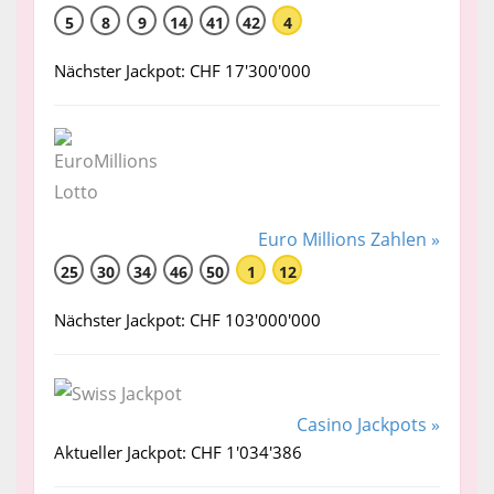
5
8
9
14
41
42
4
Nächster Jackpot: CHF 17'300'000
Euro Millions Zahlen »
25
30
34
46
50
1
12
Nächster Jackpot: CHF 103'000'000
Casino Jackpots »
Aktueller Jackpot: CHF 1'034'386