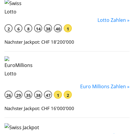
Lotto Zahlen »
2
6
8
14
38
40
1
Nächster Jackpot: CHF 18'200'000
Euro Millions Zahlen »
26
29
35
38
47
1
2
Nächster Jackpot: CHF 16'000'000