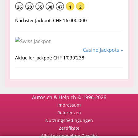
26
29
35
38
47
1
2
Nächster Jackpot: CHF 16'000'000
Casino Jackpots »
Aktueller Jackpot: CHF 1'039'238
Autos.ch & Help.ch © 1996-2026
Impressum
Referenzen
Nutzungsbedingungen
Zertifikate
Alle Angaben ohne Gewähr