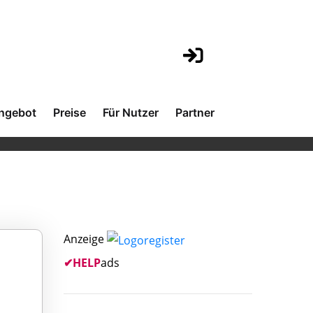
ngebot
Preise
Für Nutzer
Partner
Anzeige
✔
HELP
ads