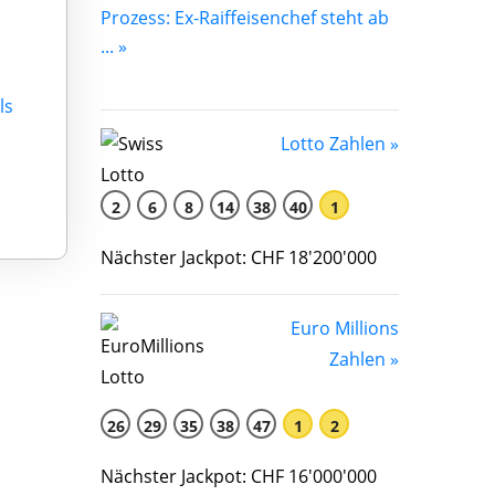
Prozess: Ex-Raiffeisenchef steht ab
... »
ls
Lotto Zahlen »
2
6
8
14
38
40
1
Nächster Jackpot: CHF 18'200'000
Euro Millions
Zahlen »
26
29
35
38
47
1
2
Nächster Jackpot: CHF 16'000'000