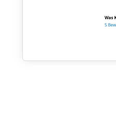
Was K
5 Bew