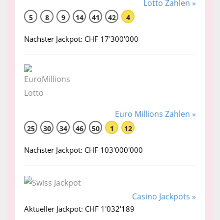
Lotto Zahlen »
5
8
9
14
41
42
4
Nächster Jackpot: CHF 17'300'000
Euro Millions Zahlen »
25
30
34
46
50
1
12
Nächster Jackpot: CHF 103'000'000
Casino Jackpots »
Aktueller Jackpot: CHF 1'032'189