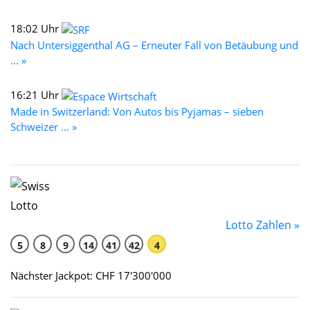
18:02 Uhr
Nach Untersiggenthal AG – Erneuter Fall von Betäubung und
... »
16:21 Uhr
Made in Switzerland: Von Autos bis Pyjamas – sieben
Schweizer ... »
Lotto Zahlen »
5
8
9
14
41
42
4
Nächster Jackpot: CHF 17'300'000