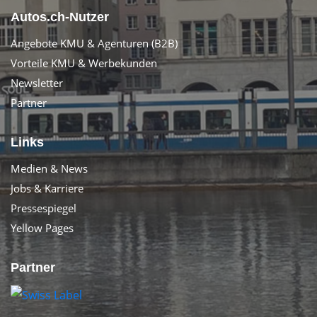
Autos.ch-Nutzer
Angebote KMU & Agenturen (B2B)
Vorteile KMU & Werbekunden
Newsletter
Partner
Links
Medien & News
Jobs & Karriere
Pressespiegel
Yellow Pages
Partner