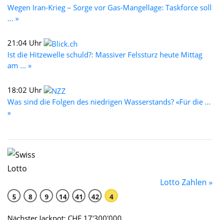
Wegen Iran-Krieg – Sorge vor Gas-Mangellage: Taskforce soll
... »
21:04 Uhr
Ist die Hitzewelle schuld?: Massiver Felssturz heute Mittag
am ... »
18:02 Uhr
Was sind die Folgen des niedrigen Wasserstands? «Für die ...
»
Lotto Zahlen »
5
8
9
14
41
42
4
Nächster Jackpot: CHF 17'300'000