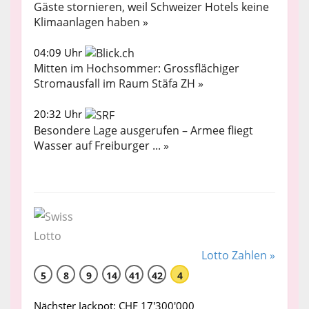
Gäste stornieren, weil Schweizer Hotels keine
Klimaanlagen haben »
04:09 Uhr
Mitten im Hochsommer: Grossflächiger
Stromausfall im Raum Stäfa ZH »
20:32 Uhr
Besondere Lage ausgerufen – Armee fliegt
Wasser auf Freiburger ... »
Lotto Zahlen »
5
8
9
14
41
42
4
Nächster Jackpot: CHF 17'300'000