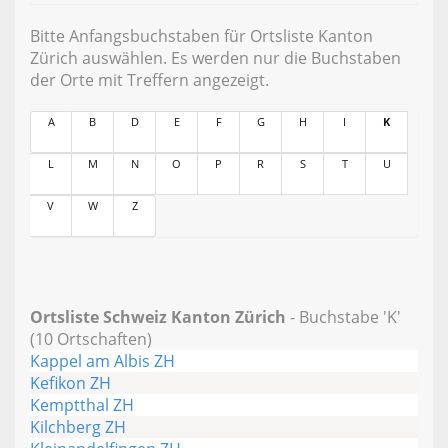
Bitte Anfangsbuchstaben für Ortsliste Kanton
Zürich auswählen. Es werden nur die Buchstaben
der Orte mit Treffern angezeigt.
A
B
D
E
F
G
H
I
K
L
M
N
O
P
R
S
T
U
V
W
Z
Ortsliste Schweiz Kanton Zürich
- Buchstabe 'K'
(10 Ortschaften)
Kappel am Albis ZH
Kefikon ZH
Kemptthal ZH
Kilchberg ZH