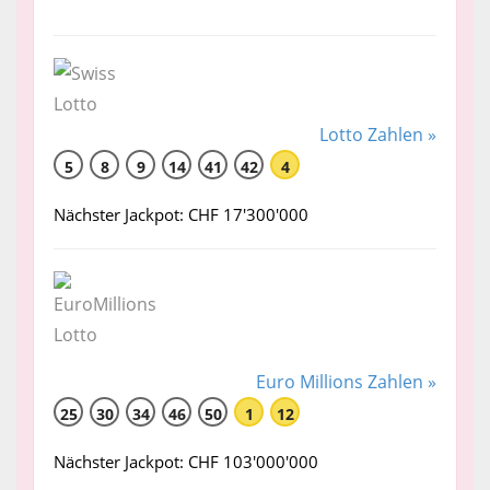
Lotto Zahlen »
5
8
9
14
41
42
4
Nächster Jackpot: CHF 17'300'000
Euro Millions Zahlen »
25
30
34
46
50
1
12
Nächster Jackpot: CHF 103'000'000