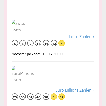
Lotto Zahlen »
5
8
9
14
41
42
4
Nächster Jackpot: CHF 17'300'000
Euro Millions Zahlen »
25
30
34
46
50
1
12