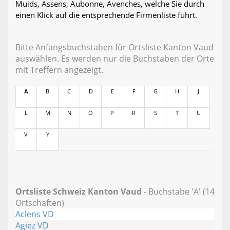
Muids, Assens, Aubonne, Avenches, welche Sie durch
einen Klick auf die entsprechende Firmenliste führt.
Bitte Anfangsbuchstaben für Ortsliste Kanton Vaud
auswählen. Es werden nur die Buchstaben der Orte
mit Treffern angezeigt.
A
B
C
D
E
F
G
H
J
L
M
N
O
P
R
S
T
U
V
Y
Ortsliste Schweiz Kanton Vaud
- Buchstabe 'A' (14
Ortschaften)
Aclens VD
Agiez VD