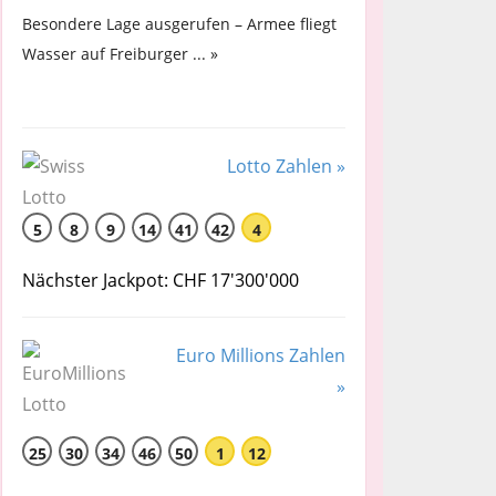
Besondere Lage ausgerufen – Armee fliegt
Wasser auf Freiburger ... »
Lotto Zahlen »
5
8
9
14
41
42
4
Nächster Jackpot: CHF 17'300'000
Euro Millions Zahlen
»
25
30
34
46
50
1
12