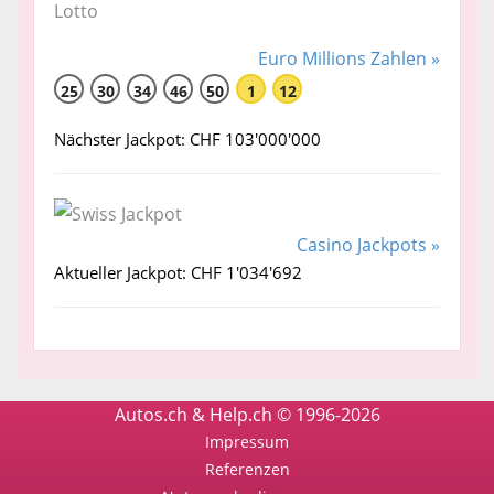
Euro Millions Zahlen »
25
30
34
46
50
1
12
Nächster Jackpot: CHF 103'000'000
Casino Jackpots »
Aktueller Jackpot: CHF 1'034'692
Autos.ch & Help.ch © 1996-2026
Impressum
Referenzen