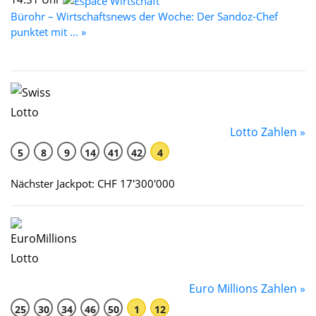
Bürohr – Wirtschaftsnews der Woche: Der Sandoz-Chef
punktet mit ... »
Lotto Zahlen »
5
8
9
14
41
42
4
Nächster Jackpot: CHF 17'300'000
Euro Millions Zahlen »
25
30
34
46
50
1
12