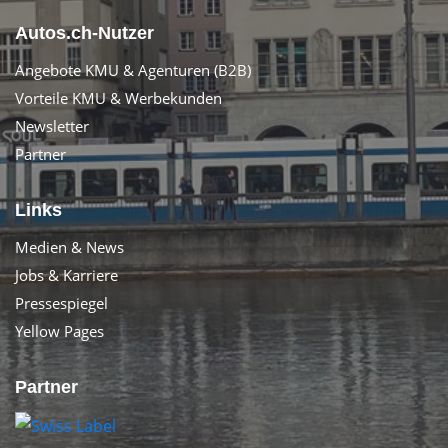
Autos.ch-Nutzer
Angebote KMU & Agenturen (B2B)
Vorteile KMU & Werbekunden
Newsletter
Partner
Links
Medien & News
Jobs & Karriere
Pressespiegel
Yellow Pages
Partner