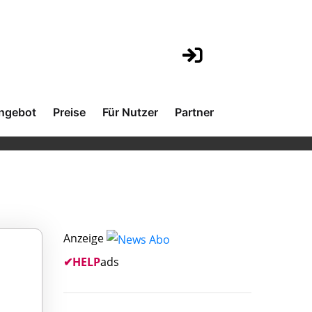
ngebot
Preise
Für Nutzer
Partner
Anzeige
✔
HELP
ads