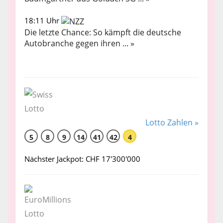
18:11 Uhr
Die letzte Chance: So kämpft die deutsche
Autobranche gegen ihren ... »
Lotto Zahlen »
5
8
9
14
41
42
4
Nächster Jackpot: CHF 17'300'000