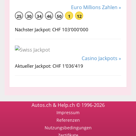
Euro Millions Zahlen »
25
30
34
46
50
1
12
Nächster Jackpot: CHF 103'000'000
Casino Jackpots »
Aktueller Jackpot: CHF 1'036'419
Autos.ch & Help.ch © 1996-2026
Impressum
Referenzen
Nutzungsbedingungen
Zertifikate