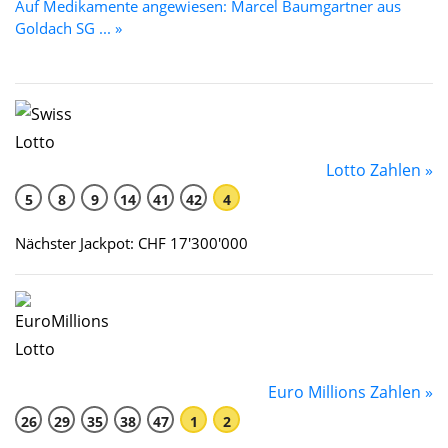
Auf Medikamente angewiesen: Marcel Baumgartner aus
Goldach SG ... »
Lotto Zahlen »
5
8
9
14
41
42
4
Nächster Jackpot: CHF 17'300'000
Euro Millions Zahlen »
26
29
35
38
47
1
2