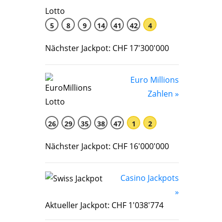
5
8
9
14
41
42
4
Nächster Jackpot: CHF 17'300'000
Euro Millions
Zahlen »
26
29
35
38
47
1
2
Nächster Jackpot: CHF 16'000'000
Casino Jackpots
»
Aktueller Jackpot: CHF 1'038'774