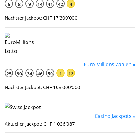
5
8
9
14
41
42
4
Nächster Jackpot: CHF 17'300'000
Euro Millions Zahlen »
25
30
34
46
50
1
12
Nächster Jackpot: CHF 103'000'000
Casino Jackpots »
Aktueller Jackpot: CHF 1'036'087