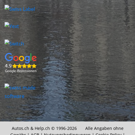
Autos.ch &
Help.ch
© 1996-2026 Alle Angaben ohne
Gewähr |
AGB
|
Nutzungsbedingungen
|
Cookie Policy
|