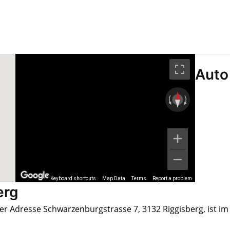
Auto
Keyboard shortcuts
Map Data
Terms
Report a problem
erg
der Adresse Schwarzenburgstrasse 7, 3132 Riggisberg, ist im