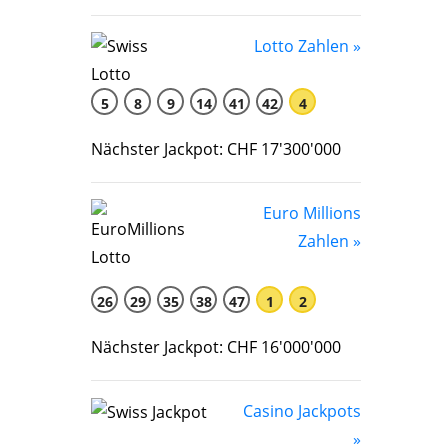
Lotto Zahlen »
5
8
9
14
41
42
4
Nächster Jackpot: CHF 17'300'000
Euro Millions
Zahlen »
26
29
35
38
47
1
2
Nächster Jackpot: CHF 16'000'000
Casino Jackpots
»