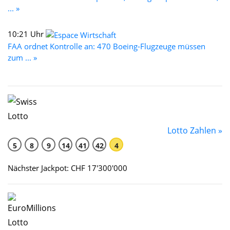
... »
10:21 Uhr
FAA ordnet Kontrolle an: 470 Boeing-Flugzeuge müssen
zum ... »
Lotto Zahlen »
5
8
9
14
41
42
4
Nächster Jackpot: CHF 17'300'000