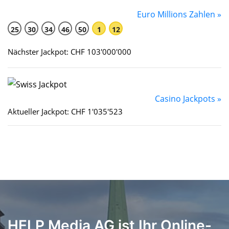
Euro Millions Zahlen »
25
30
34
46
50
1
12
Nächster Jackpot: CHF 103'000'000
Casino Jackpots »
Aktueller Jackpot: CHF 1'035'523
HELP Media AG ist Ihr Online-