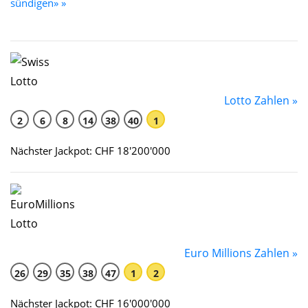
sündigen» »
Lotto Zahlen »
2
6
8
14
38
40
1
Nächster Jackpot: CHF 18'200'000
Euro Millions Zahlen »
26
29
35
38
47
1
2
Nächster Jackpot: CHF 16'000'000