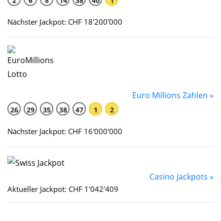
2
6
8
14
38
40
1
Nächster Jackpot: CHF 18'200'000
Euro Millions Zahlen »
26
29
35
38
47
1
2
Nächster Jackpot: CHF 16'000'000
Casino Jackpots »
Aktueller Jackpot: CHF 1'042'409