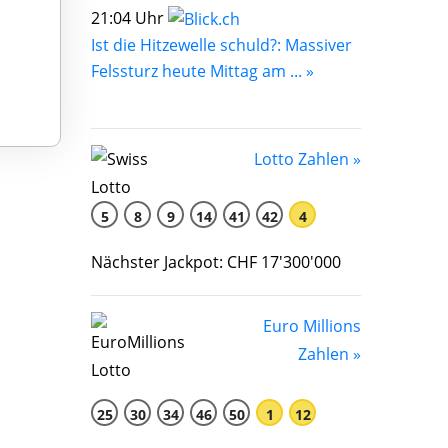
21:04 Uhr
Ist die Hitzewelle schuld?: Massiver
Felssturz heute Mittag am ... »
Lotto Zahlen »
5
8
9
14
41
42
4
Nächster Jackpot: CHF 17'300'000
Euro Millions
Zahlen »
25
30
34
46
50
1
12