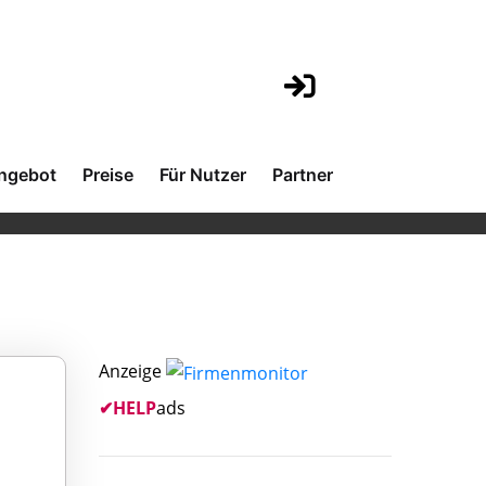
ngebot
Preise
Für Nutzer
Partner
Anzeige
✔
HELP
ads