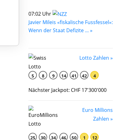
07:02 Uhr
Javier Mileis «fiskalische Fussfessel»:
Wenn der Staat Defizite ... »
Lotto Zahlen »
5
8
9
14
41
42
4
Nächster Jackpot: CHF 17'300'000
Euro Millions
Zahlen »
25
30
34
46
50
1
12