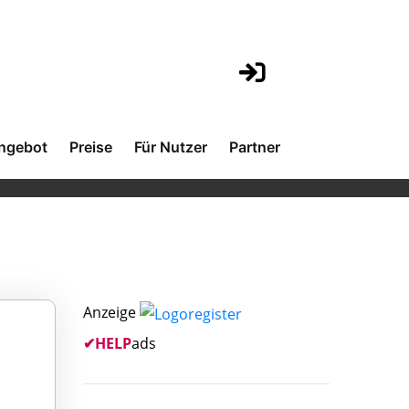
ngebot
Preise
Für Nutzer
Partner
Anzeige
✔
HELP
ads