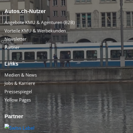
Autos.ch-Nutzer
Angebote KMU & Agenturen (B2B)
Vorteile KMU & Werbekunden
Newsletter
Partner
Links
Medien & News
Jobs & Karriere
Pressespiegel
Yellow Pages
Partner