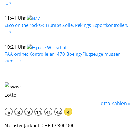
... »
11:41 Uhr
«Eco on the rocks»: Trumps Zölle, Pekings Exportkontrollen,
... »
10:21 Uhr
FAA ordnet Kontrolle an: 470 Boeing-Flugzeuge müssen
zum ... »
Lotto Zahlen »
5
8
9
14
41
42
4
Nächster Jackpot: CHF 17'300'000