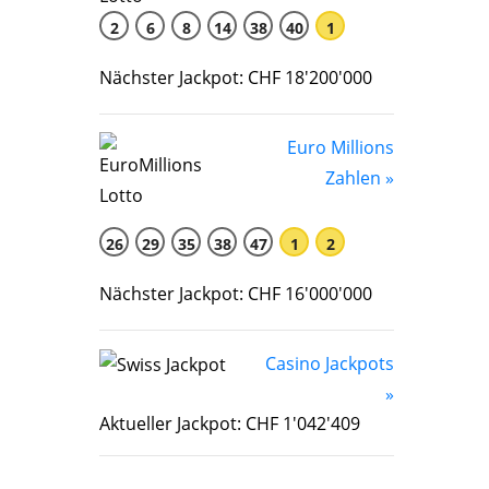
2
6
8
14
38
40
1
Nächster Jackpot: CHF 18'200'000
Euro Millions
Zahlen »
26
29
35
38
47
1
2
Nächster Jackpot: CHF 16'000'000
Casino Jackpots
»
Aktueller Jackpot: CHF 1'042'409