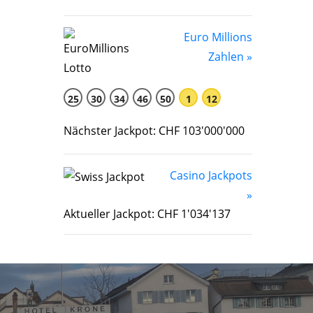
Euro Millions
Zahlen »
25
30
34
46
50
1
12
Nächster Jackpot: CHF 103'000'000
Casino Jackpots
»
Aktueller Jackpot: CHF 1'034'137