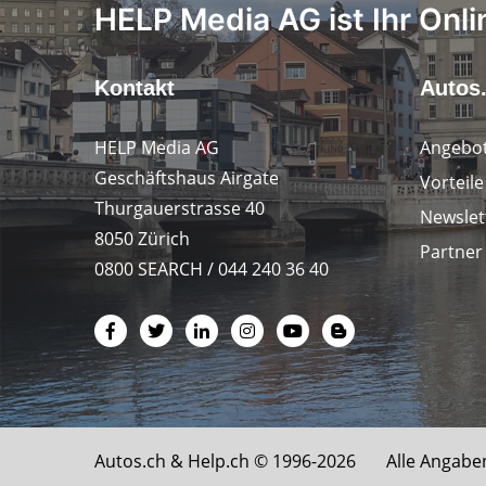
HELP Media AG ist Ihr Onli
Kontakt
Autos
HELP Media AG
Angebot
Geschäftshaus Airgate
Vorteil
Thurgauerstrasse 40
Newslet
8050 Zürich
Partner
0800 SEARCH / 044 240 36 40
Autos.ch &
Help.ch
© 1996-2026 Alle Angabe