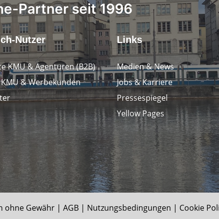
ne-Partner seit 1996
.ch-Nutzer
Links
e KMU & Agenturen (B2B)
Medien & News
e KMU & Werbekunden
Jobs & Karriere
ter
Pressespiegel
Yellow Pages
n ohne Gewähr |
AGB
|
Nutzungsbedingungen
|
Cookie Pol