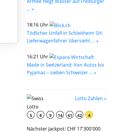
Armee fliegt Wasser auf Freiburger
... »
18:16 Uhr
Tödlicher Unfall in Schleitheim SH:
Lieferwagenfahrer übersieht ... »
16:21 Uhr
Made in Switzerland: Von Autos bis
Pyjamas – sieben Schweizer ... »
Lotto Zahlen »
5
8
9
14
41
42
4
Nächster Jackpot: CHF 17'300'000