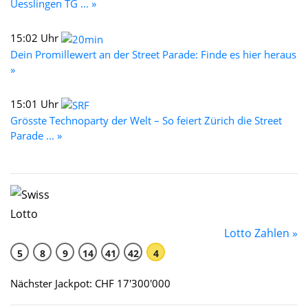
Uesslingen TG ... »
15:02 Uhr
Dein Promillewert an der Street Parade: Finde es hier heraus
»
15:01 Uhr
Grösste Technoparty der Welt – So feiert Zürich die Street
Parade ... »
Lotto Zahlen »
5
8
9
14
41
42
4
Nächster Jackpot: CHF 17'300'000