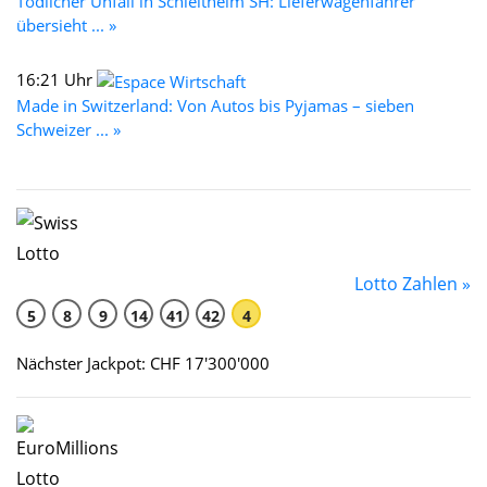
Tödlicher Unfall in Schleitheim SH: Lieferwagenfahrer
übersieht ... »
16:21 Uhr
Made in Switzerland: Von Autos bis Pyjamas – sieben
Schweizer ... »
Lotto Zahlen »
5
8
9
14
41
42
4
Nächster Jackpot: CHF 17'300'000