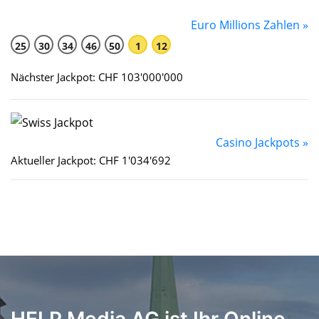
Euro Millions Zahlen »
25
30
34
46
50
1
12
Nächster Jackpot: CHF 103'000'000
Casino Jackpots »
Aktueller Jackpot: CHF 1'034'692
HELP Media AG ist Ihr Online-