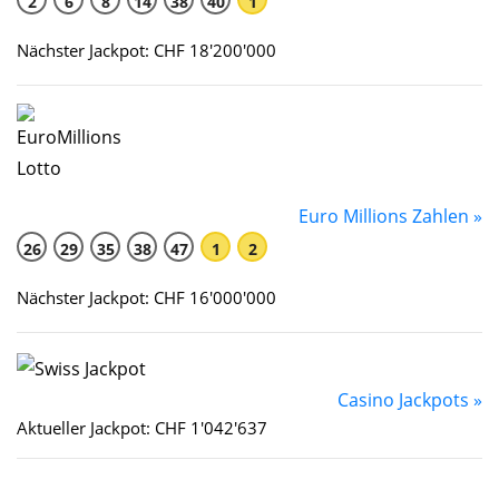
2
6
8
14
38
40
1
Nächster Jackpot: CHF 18'200'000
Euro Millions Zahlen »
26
29
35
38
47
1
2
Nächster Jackpot: CHF 16'000'000
Casino Jackpots »
Aktueller Jackpot: CHF 1'042'637