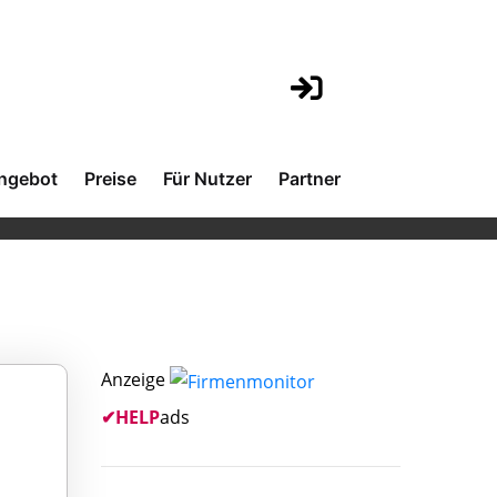
ngebot
Preise
Für Nutzer
Partner
Anzeige
✔
HELP
ads