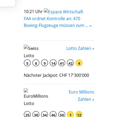
10:21 Uhr
FAA ordnet Kontrolle an: 470
Boeing-Flugzeuge müssen zum ... »
Lotto Zahlen »
5
8
9
14
41
42
4
Nächster Jackpot: CHF 17'300'000
Euro Millions
Zahlen »
25
30
34
46
50
1
12