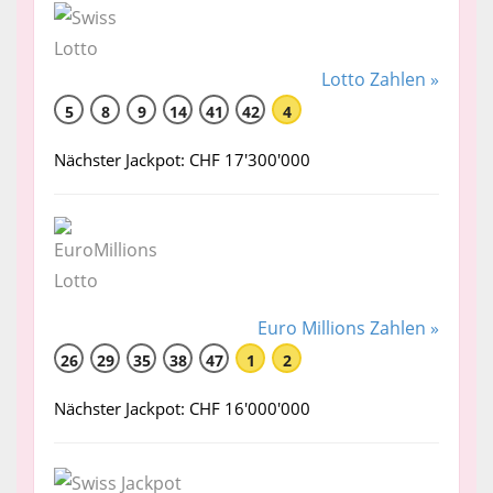
Lotto Zahlen »
5
8
9
14
41
42
4
Nächster Jackpot: CHF 17'300'000
Euro Millions Zahlen »
26
29
35
38
47
1
2
Nächster Jackpot: CHF 16'000'000