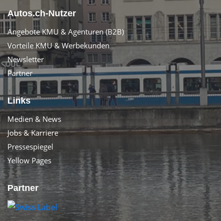
Autos.ch-Nutzer
Angebote KMU & Agenturen (B2B)
Vorteile KMU & Werbekunden
Newsletter
Partner
Links
Medien & News
Jobs & Karriere
Pressespiegel
Yellow Pages
Partner