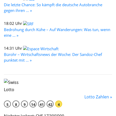
Die letzte Chance: So kämpft die deutsche Autobranche
gegen ihren ... »
18:02 Uhr
Bedrohung durch Kühe – Auf Wanderungen: Was tun, wenn
eine ... »
14:31 Uhr
Bürohr – Wirtschaftsnews der Woche: Der Sandoz-Chef
punktet mit ... »
Lotto Zahlen »
5
8
9
14
41
42
4
Nächster Jackpot: CHF 17'300'000