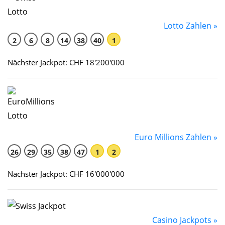
Lotto Zahlen »
2
6
8
14
38
40
1
Nächster Jackpot: CHF 18'200'000
Euro Millions Zahlen »
26
29
35
38
47
1
2
Nächster Jackpot: CHF 16'000'000
Casino Jackpots »