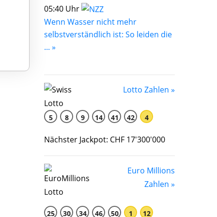
05:40 Uhr
Wenn Wasser nicht mehr
selbstverständlich ist: So leiden die
... »
Lotto Zahlen »
5
8
9
14
41
42
4
Nächster Jackpot: CHF 17'300'000
Euro Millions
Zahlen »
25
30
34
46
50
1
12