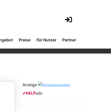
ngebot
Preise
Für Nutzer
Partner
Anzeige
✔
HELP
ads