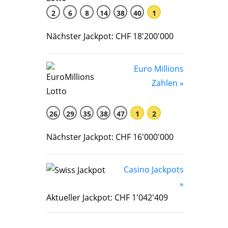
2
6
8
14
38
40
1
Nächster Jackpot: CHF 18'200'000
Euro Millions
Zahlen »
26
29
35
38
47
1
2
Nächster Jackpot: CHF 16'000'000
Casino Jackpots
»
Aktueller Jackpot: CHF 1'042'409