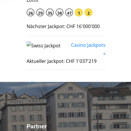
26
29
35
38
47
1
2
Nächster Jackpot: CHF 16'000'000
Casino Jackpots
»
Aktueller Jackpot: CHF 1'037'219
Partner