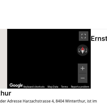
Erns
Keyboard shortcuts
Map Data
Terms
Report a problem
thur
 der Adresse Harzachstrasse 4, 8404 Winterthur, ist im