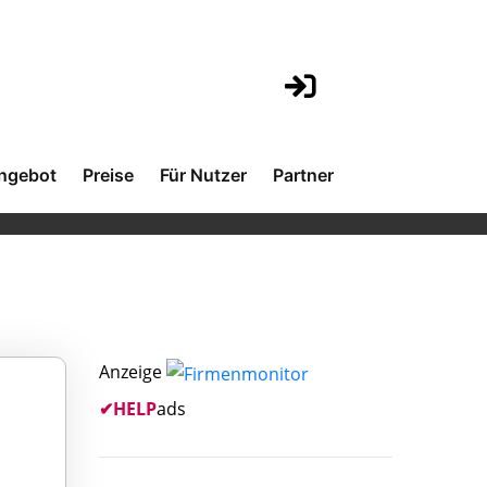
ngebot
Preise
Für Nutzer
Partner
Anzeige
✔
HELP
ads