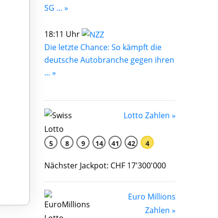
SG ... »
18:11 Uhr
Die letzte Chance: So kämpft die
deutsche Autobranche gegen ihren
... »
Lotto Zahlen »
5
8
9
14
41
42
4
Nächster Jackpot: CHF 17'300'000
Euro Millions
Zahlen »