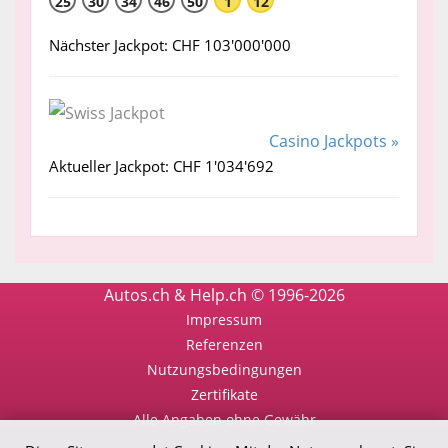
25
30
34
46
50
1
12
Nächster Jackpot: CHF 103'000'000
Casino Jackpots »
Aktueller Jackpot: CHF 1'034'692
Autos.ch & Help.ch © 1996-2026
Impressum
Referenzen
Nutzungsbedingungen
Zertifikate
Alle Angaben ohne Gewähr