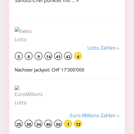
Sandoz-Chef punktet mit ... »
Lotto Zahlen »
5
8
9
14
41
42
4
Nächster Jackpot: CHF 17'300'000
Euro Millions Zahlen »
25
30
34
46
50
1
12