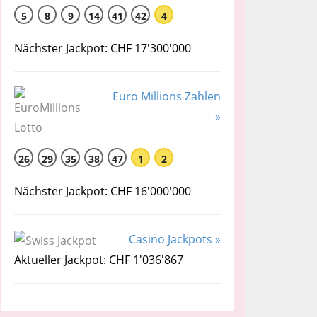
5
8
9
14
41
42
4
Nächster Jackpot: CHF 17'300'000
Euro Millions Zahlen
»
26
29
35
38
47
1
2
Nächster Jackpot: CHF 16'000'000
Casino Jackpots »
Aktueller Jackpot: CHF 1'036'867