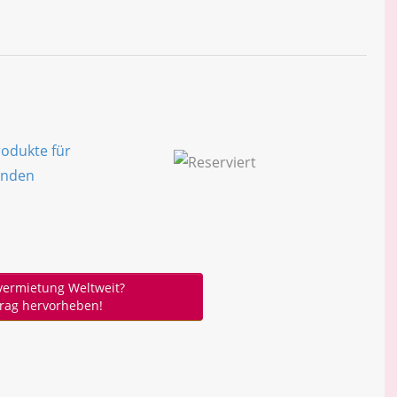
ermietung Weltweit?
trag hervorheben!