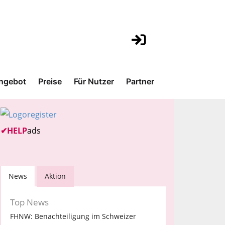
ngebot
Preise
Für Nutzer
Partner
✔
HELP
ads
News
Aktion
Top News
FHNW: Benachteiligung im Schweizer