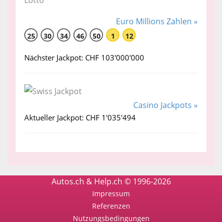
Euro Millions Zahlen »
25
30
34
46
50
1
12
Nächster Jackpot: CHF 103'000'000
Casino Jackpots »
Aktueller Jackpot: CHF 1'035'494
Autos.ch & Help.ch © 1996-2026
Impressum
Referenzen
Nutzungsbedingungen