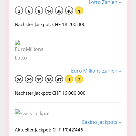
Lotto Zahlen »
2
6
8
14
38
40
1
Nächster Jackpot: CHF 18'200'000
Euro Millions Zahlen »
26
29
35
38
47
1
2
Nächster Jackpot: CHF 16'000'000
Casino Jackpots »
Aktueller Jackpot: CHF 1'042'446